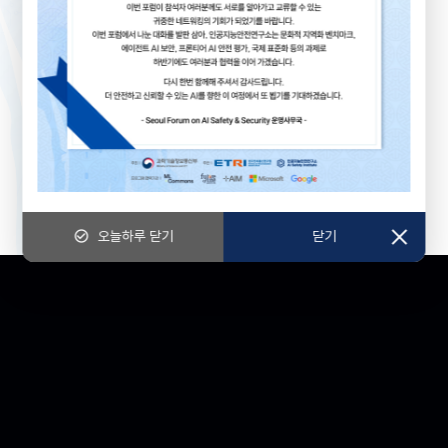
주관 |
프로그램 협력기관 |
check_circle_outline
오늘하루 닫기
닫기